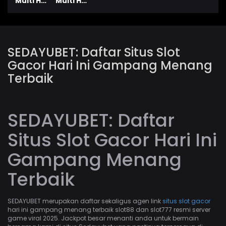
Multi Hot 5 Wild
Multi Hot Wild Ways
SEDAYUBET: Daftar Situs Slot
Gacor Hari Ini Gampang Menang
Terbaik
SEDAYUBET: Daftar
Situs Slot Gacor Hari Ini
Gampang Menang
Terbaik
SEDAYUBET merupakan daftar sekaligus agen link
situs slot gacor
hari ini gampang menang terbaik slot88 dan slot777 resmi server
game viral 2025. Jackpot besar menanti anda untuk bermain