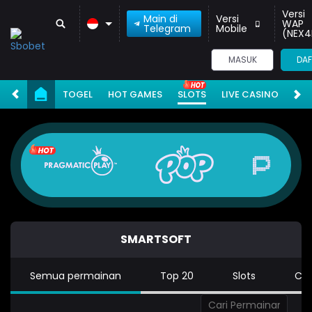
Versi
Main di
Versi
WAP
Telegram
Mobile
(NEX4
MASUK
DAF
TOGEL
HOT GAMES
SLOTS
LIVE CASINO
RA
SMARTSOFT
Semua permainan
Top 20
Slots
Cr