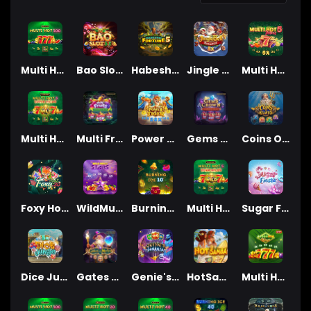
Multi Hot 100
Bao Slot 5X
Habesha Fortune 5
Jingle Bell Bonanza
Multi Hot 5 Deluxe
Multi Hot 5 Super Wilds
Multi Fruits Charging Wilds
Power Of Tiger
Gems Crown Charging Wilds
Coins Of Atlantis
Foxy Hot 20
WildMultiStar
Burning Ice 10
Multi Hot 5 Burn Wilds
Sugar Fiesta
Dice Jungle
Gates Of Merlyn
Genie's Bonanza
HotSamba
Multi Hot Ways