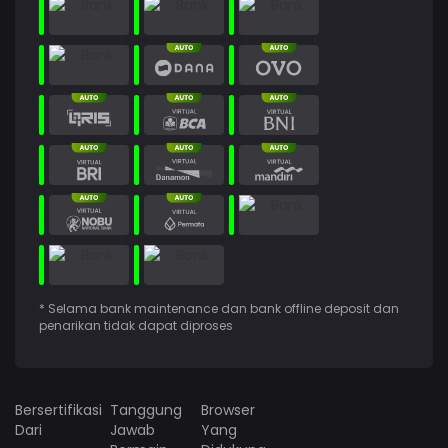
* Selama bank maintenance dan bank offline deposit dan
penarikan tidak dapat diproses
Bersertifikasi
Tanggung
Browser
Dari
Jawab
Yang