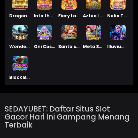
Dragon Wish
Into the Fay: Ashley
Fiery Lady
Aztec Legacy
Neko Treasure
Wonders of Zeus
Oni Cosmic Atlas
Santa's Payday
Meta Space
Illuvium Master
Block Buster
SEDAYUBET: Daftar Situs Slot
Gacor Hari Ini Gampang Menang
Terbaik