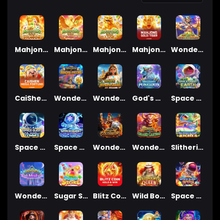
Mahjong Gold: Dragon
Mahjong Gold: Phoenix
Mahjong Gold: Lion
Mahjong Gold: Tiger
Wonders of Giza Pyramid
CaiShen Mega Fortune
Wonders of Machu Picchu
Wonder of Hanging Garden
God's Gambit: Poseidon
Space Quest: Earth
Space Quest: Moon
Space Quest: Neptune
Wonders of Colosseum
Wonders of Grand Canyon
Slithering Riches
Wonders of Taj Mahal
Sugar Strike
Blitz Coin: Hold & Win
Wild Bounty Queen
Space Quest: Mars