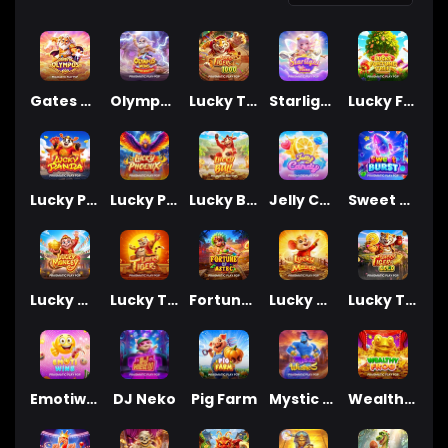
Gates of Olympus POP
Olympus Wins
Lucky Tiger 1000
Starlight Wins
Lucky Fortune Tree
Lucky Panda
Lucky Phoenix
Lucky Bull
Jelly Candy
Sweet Burst
Lucky MonKey
Lucky Tiger
Fortunes of Aztec
Lucky Mouse
Lucky Tiger Gold Ultimate
Emotiwins
DJ Neko
Pig Farm
Mystic Wishes
Wealthy Frog