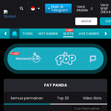
Versi
Main di
Versi
WAP
Telegram
Mobile
(NEX4
MASUK
DAF
TOGEL
HOT GAMES
SLOTS
LIVE CASINO
RA
FAT PANDA
Semua permainan
Top 20
Video Slots